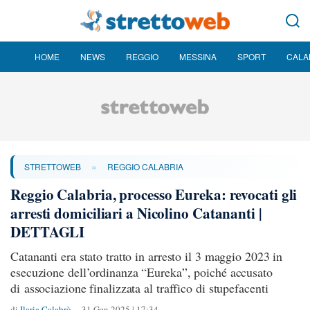
HOME
NEWS
REGGIO
MESSINA
SPORT
CALA
»
STRETTOWEB
REGGIO CALABRIA
Reggio Calabria, processo Eureka: revocati gli
arresti domiciliari a Nicolino Catananti |
DETTAGLI
Catananti era stato tratto in arresto il 3 maggio 2023 in
esecuzione dell’ordinanza “Eureka”, poiché accusato
di associazione finalizzata al traffico di stupefacenti
di
Ilaria Calabrò
31 Gen 2025 | 17:34