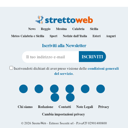
News
Reggio
Messina
Calabria
Sicilia
Meteo Calabria e Sicilia
Sport
Notizie dall’Italia
Esteri
Auguri
Iscriviti alla Newsletter
Il tuo indirizzo e-mail
condizioni generali
Iscrivendoti dichiari di aver preso visione delle
del servizio
.
Chi siamo
Redazione
Contatti
Note Legali
Privacy
Cambia impostazioni privacy
© 2026
StrettoWeb
- Editore Socedit srl - P.iva/CF 02901400800