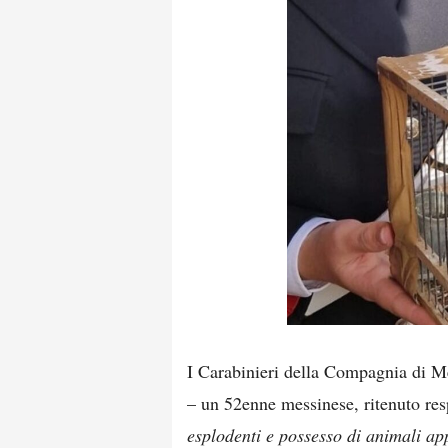
I Carabinieri della Compagnia di Me
– un 52enne messinese, ritenuto res
esplodenti e possesso di animali ap