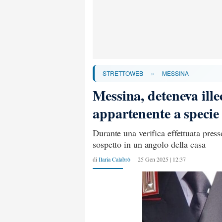
»
STRETTOWEB
MESSINA
Messina, deteneva ill
appartenente a specie
Durante una verifica effettuata press
sospetto in un angolo della casa
di
Ilaria Calabrò
25 Gen 2025 | 12:37