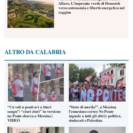
Allaro. L’impronta verde di Domotek
verso autonomia e libertà energetica nel
reggino
ALTRO DA CALABRIA
“Cu voli u ponti avi a ittari
“Stato di merda!”, a Messina
sangu”: “ciuri ciuri” in versione
l’ennesimo corteo No Ponte
no Ponte sbarca a Messina |
(uguale a tutti gli altri): politica,
VIDEO
sindacati e Palestina