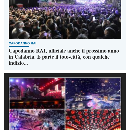
CAPODANNO RAI
Capodanno RAI, ufficiale anche il prossimo anno
in Calabria. E parte il toto-città, con qualche
indizio...