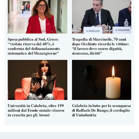
Spesa pubblica al Sud, Greco:
Tragedia di Marcinelle, 70 anni
“violata riserva del 40%, è
dopo Occhiuto ricorda le vittime:
conferma del definanziamento
“il lavoro deve essere dignità,
sistematico del Mezzogiorno”
sicurezza, diritti”
Università in Calabria, oltre 199
Calabria in lutto per la scomparsa
milioni dal Fondo statale: risorse
di Raffaele De Rango, il cordoglio
in crescita per gli Atenei
di Unindustria