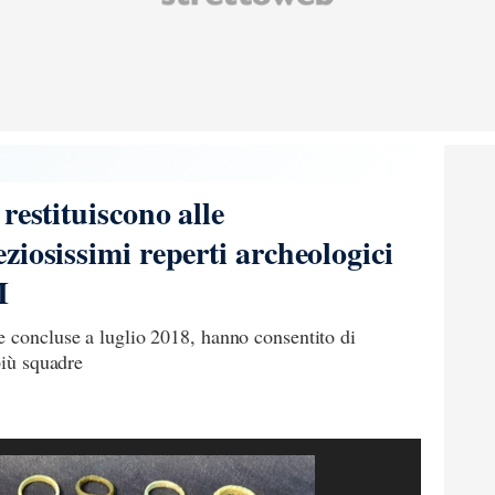
restituiscono alle
iosissimi reperti archeologici
I
e concluse a luglio 2018, hanno consentito di
più squadre