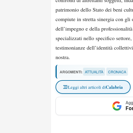
confronti di altrettanti soggetti, inda
patrimonio dello Stato dei beni cultu
compiute in stretta sinergia con gli
dell’impegno e della professionalità
specializzati nello specifico settore
testimonianze dell’identità collettivi
nostra.
ARGOMENTI:
ATTUALITÀ
CRONACA
Calabria
Leggi altri articoli di
Agg
Fo