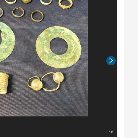
1
/
10