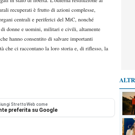
gati in stato di libertà. L’odierna restituzione al
rali recuperati è frutto di azioni complesse,
 organi centrali e periferici del MiC, nonché
 di donne e uomini, militari e civili, altamente
, che hanno consentito di salvare importanti
tà che ci raccontano la loro storia e, di riflesso, la
ALTR
iungi StrettoWeb come
nte preferita su Google