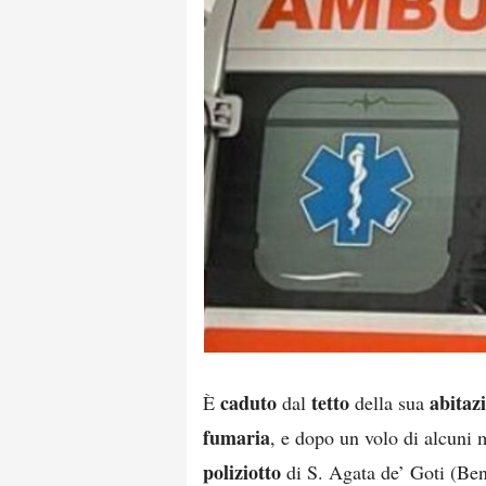
caduto
tetto
abitaz
È
dal
della sua
fumaria
, e dopo un volo di alcuni 
poliziotto
di S. Agata de’ Goti (Be