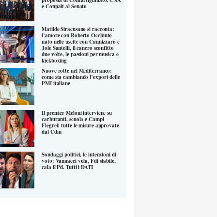
e Conpait al Senato
Matilde Siracusano si racconta:
l’amore con Roberto Occhiuto
nato nelle uscite con Cannizzaro e
Jole Santelli, il cancro sconfitto
due volte, le passioni per musica e
kickboxing
Nuove rotte nel Mediterraneo:
come sta cambiando l’export delle
PMI italiane
Il premier Meloni interviene su
carburanti, scuola e Campi
Flegrei: tutte le misure approvate
dal Cdm
Sondaggi politici, le intenzioni di
voto: Vannacci vola, Fdi stabile,
cala il Pd. Tutti i DATI