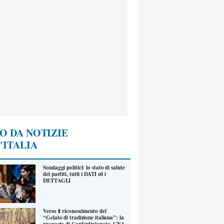
O DA NOTIZIE
'ITALIA
Sondaggi politici: lo stato di salute
dei partiti, tutti i DATI ed i
DETTAGLI
Verso il riconoscimento del
“Gelato di tradizione italiana”: la
proposta di Confartigianato, CNA