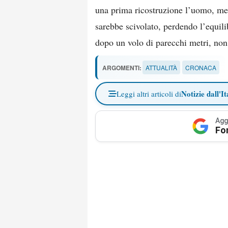
una prima ricostruzione l’uomo, men
sarebbe scivolato, perdendo l’equili
dopo un volo di parecchi metri, non 
ARGOMENTI:
ATTUALITÀ
CRONACA
Notizie dall'It
Leggi altri articoli di
Agg
Fo