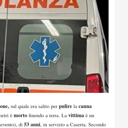
ione,
pulire
canna
sul quale era salito per
la
morto
vittima
metri è
finendo a terra. La
è un
53 anni
nevento), di
, in servizio a Caserta. Secondo