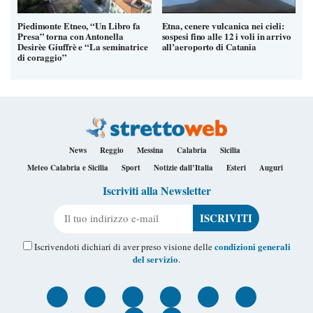
Piedimonte Etneo, “Un Libro fa
Etna, cenere vulcanica nei cieli:
Presa” torna con Antonella
sospesi fino alle 12 i voli in arrivo
Desirèe Giuffrè e “La seminatrice
all’aeroporto di Catania
di coraggio”
News
Reggio
Messina
Calabria
Sicilia
Meteo Calabria e Sicilia
Sport
Notizie dall’Italia
Esteri
Auguri
Iscriviti alla Newsletter
Il tuo indirizzo e-mail
condizioni generali
Iscrivendoti dichiari di aver preso visione delle
del servizio
.