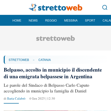
HOME
NEWS
REGGIO
MESSINA
SPORT
CALA
»
STRETTOWEB
CATANIA
Belpasso, accolto in municipio il discendente
di una emigrata belpassese in Argentina
Le parole del Sindaco di Belpasso Carlo Caputo
accogliendo in municipio la famiglia di Daniel
di
Ilaria Calabrò
4 Gen 2025 | 12:30