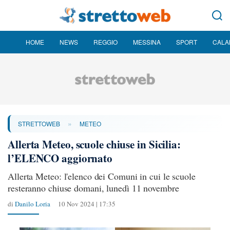
HOME
NEWS
REGGIO
MESSINA
SPORT
CALA
»
STRETTOWEB
METEO
Allerta Meteo, scuole chiuse in Sicilia:
l’ELENCO aggiornato
Allerta Meteo: l'elenco dei Comuni in cui le scuole
resteranno chiuse domani, lunedì 11 novembre
di
Danilo Loria
10 Nov 2024 | 17:35