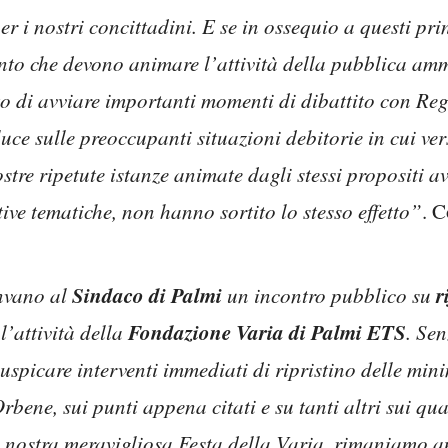
er i nostri concittadini. E se in ossequio a questi prin
o che devono animare l’attività della pubblica ammin
ito di avviare importanti momenti di dibattito con Re
a luce sulle preoccupanti situazioni debitorie in cui v
stre ripetute istanze animate dagli stessi propositi a
e tematiche, non hanno sortito lo stesso effetto”
. C
Sindaco di Palmi
r
nvano al
un incontro pubblico su
Fondazione Varia di Palmi ETS
l’attività della
. Se
spicare interventi immediati di ripristino delle mini
Orbene, sui punti appena citati e su tanti altri sui qua
la nostra meravigliosa Festa della Varia, rimaniamo a