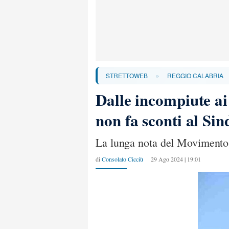
»
STRETTOWEB
REGGIO CALABRIA
Dalle incompiute ai
non fa sconti al Si
La lunga nota del Movimento "
di
Consolato Cicciù
29 Ago 2024 | 19:01