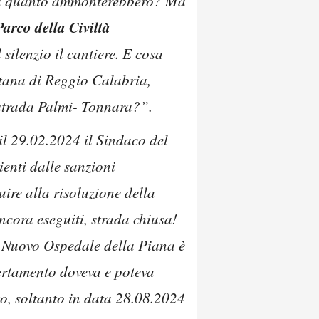
ri e a quanto ammonterebbero? Ma
arco della Civiltà
silenzio il cantiere. E cosa
tana di Reggio Calabria,
 strada Palmi- Tonnara?”.
l 29.02.2024 il Sindaco del
ienti dalle sanzioni
uire alla risoluzione della
cora eseguiti, strada chiusa!
 il Nuovo Ospedale della Piana è
certamento doveva e poteva
to, soltanto in data 28.08.2024