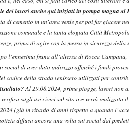
osta e, nel caso, chi si farà carico dei costi ulterio
le dei lavori anche qui iniziati in pompa magna al P
a di cemento in un’area verde per poi far giacere nel 
azione comunale e la tanta elogiata Città Metropoli
enze, prima di agire con la messa in sicurezza della
 l’ennesima frana all’altezza di Rocca Campana, i
social di aver dato indirizzo affinché i fondi proven
el codice della strada venissero utilizzati per contrib
Risultato?
Al 29.08.2024, prime piogge, lavori non an
verifica sugli usi civici sul sito ove verrà realizzato
2024 (già in ritardo di anni rispetto a quando l’ac
notizia diffusa ancora una volta sui social dal predet