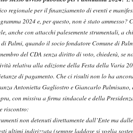
co regionale per il finanziamento di eventi e manifes
rogramma 2024 e, per questo, non è stato ammesso? Co
e, anche con attacchi palesemente strumentali, a chi
a di Palmi, quando il socio fondatore Comune di Palm
membro del CDA senza diritto di voto, chiederà, se no
vità relativa alla edizione della Festa della Varia 2
quietanze di pagamento. Che ci risulti non lo ha ancora
anza Antonietta Gagliostro e Giancarlo Palmisano, a
opra, con missiva a firma sindacale e della Presiden
e riscontro:
cumenti non detenuti direttamente dall’Ente ma dalle
sti ultimi indirizzata (sempre laddove si voglia sost