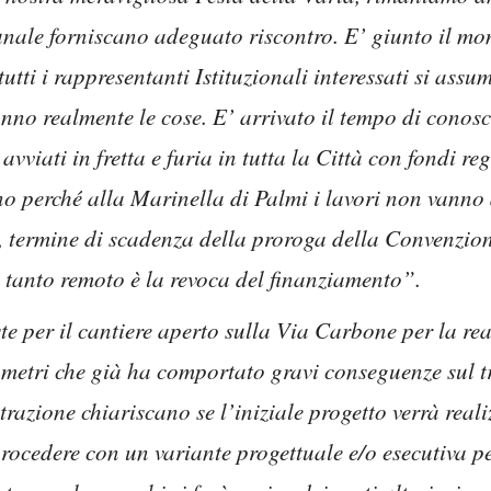
unale forniscano adeguato riscontro. E’ giunto il mo
utti i rappresentanti Istituzionali interessati si ass
nno realmente le cose. E’ arrivato il tempo di conosce
avviati in fretta e furia in tutta la Città con fondi r
o perché alla Marinella di Palmi i lavori non vanno 
4, termine di scadenza della proroga della Convenzio
n tanto remoto è la revoca del finanziamento”.
 per il cantiere aperto sulla Via Carbone per la real
i metri che già ha comportato gravi conseguenze sul tr
razione chiariscano se l’iniziale progetto verrà real
 procedere con un variante progettuale e/o esecutiva 