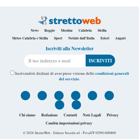
News
Reggio
Messina
Calabria
Sicilia
Meteo Calabria e Sicilia
Sport
Notizie dall’Italia
Esteri
Auguri
Iscriviti alla Newsletter
Il tuo indirizzo e-mail
condizioni generali
Iscrivendoti dichiari di aver preso visione delle
del servizio
.
Chi siamo
Redazione
Contatti
Note Legali
Privacy
Cambia impostazioni privacy
© 2026
StrettoWeb
- Editore Socedit srl - P.iva/CF 02901400800