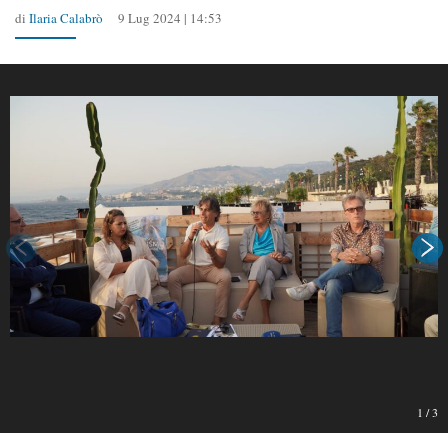
di
Ilaria Calabrò
9 Lug 2024 | 14:53
1
/
3