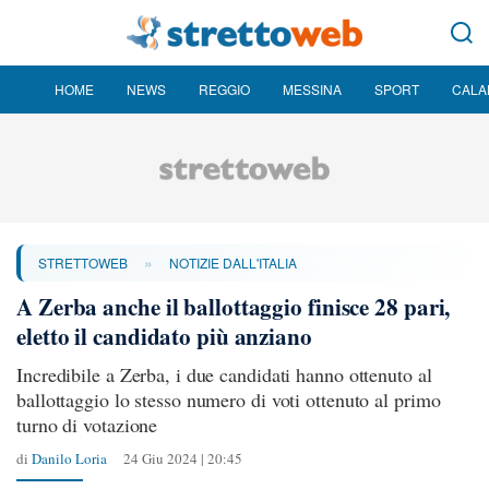
HOME
NEWS
REGGIO
MESSINA
SPORT
CALA
»
STRETTOWEB
NOTIZIE DALL'ITALIA
A Zerba anche il ballottaggio finisce 28 pari,
eletto il candidato più anziano
Incredibile a Zerba, i due candidati hanno ottenuto al
ballottaggio lo stesso numero di voti ottenuto al primo
turno di votazione
di
Danilo Loria
24 Giu 2024 | 20:45