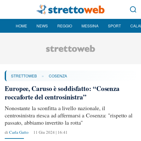
HOME
NEWS
REGGIO
MESSINA
SPORT
CALA
»
STRETTOWEB
COSENZA
Europee, Caruso è soddisfatto: “Cosenza
roccaforte del centrosinistra”
Nonostante la sconfitta a livello nazionale, il
centrosinistra riesca ad affermarsi a Cosenza: "rispetto al
passato, abbiamo invertito la rotta"
di
Carla Gatto
11 Giu 2024 | 16:41