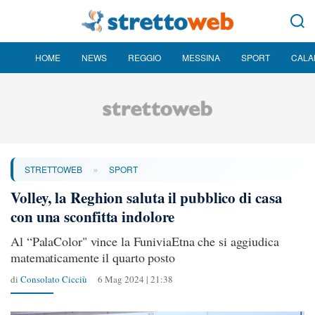
HOME
NEWS
REGGIO
MESSINA
SPORT
CALA
»
STRETTOWEB
SPORT
Volley, la Reghion saluta il pubblico di casa
con una sconfitta indolore
Al “PalaColor" vince la FuniviaEtna che si aggiudica
matematicamente il quarto posto
di
Consolato Cicciù
6 Mag 2024 | 21:38