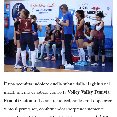
Reghion
È una sconfitta indolore quella subita dalla
nel
Volley Valley Funivia
match interno di sabato contro la
Etna di Catania
. Le amaranto cedono le armi dopo aver
vinto il primo set, confermandosi sorprendentemente
1-3
quinta forza del torneo. Al “PalaColor” termina
(25-