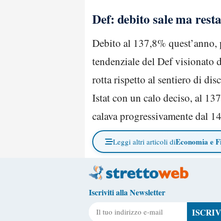
Def: debito sale ma rest
Debito al 137,8% quest’anno, 
tendenziale del Def visionato 
rotta rispetto al sentiero di di
Istat con un calo deciso, al 1
calava progressivamente dal 1
Economia e F
Leggi altri articoli di
Iscriviti alla Newsletter
Il tuo indirizzo e-mail