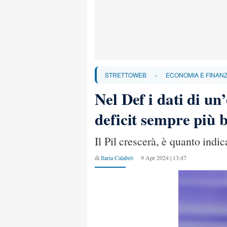
»
STRETTOWEB
ECONOMIA E FINAN
Nel Def i dati di un
deficit sempre più 
Il Pil crescerà, è quanto ind
di
Ilaria Calabrò
9 Apr 2024 | 13:47