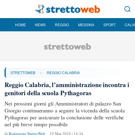
HOME
NEWS
REGGIO
MESSINA
SPORT
CALA
»
STRETTOWEB
REGGIO CALABRIA
Reggio Calabria, l’amministrazione incontra i
genitori della scuola Pythagoras
Nei prossimi giorni gli Amministratori di palazzo San
Giorgio continueranno a seguire la vicenda della scuola
Pythagoras per assicurare la conclusione delle verifiche
nel più breve tempo possibile
di
Redazione StrettoWeb
19 Mar 2024 | 14:34