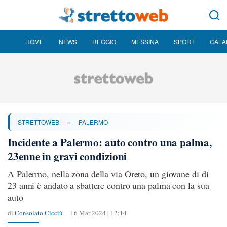
HOME
NEWS
REGGIO
MESSINA
SPORT
CALA
»
STRETTOWEB
PALERMO
Incidente a Palermo: auto contro una palma,
23enne in gravi condizioni
A Palermo, nella zona della via Oreto, un giovane di di
23 anni è andato a sbattere contro una palma con la sua
auto
di
Consolato Cicciù
16 Mar 2024 | 12:14