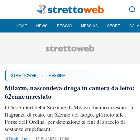
HOME
NEWS
REGGIO
MESSINA
SPORT
CALA
»
STRETTOWEB
MESSINA
Milazzo, nascondeva droga in camera da letto:
62enne arrestato
I Carabinieri della Stazione di Milazzo hanno arrestato, in
flagranza di reato, un 62enne del luogo, già noto alle
Forze dell’Ordine, per detenzione ai fini di spaccio di
sostanze stupefacenti
di
Danilo Loria
13 Feb 2024 | 17:06