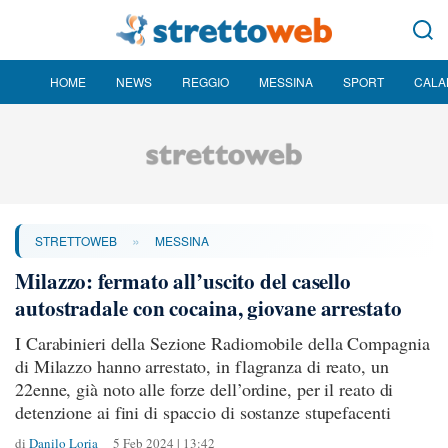
HOME
NEWS
REGGIO
MESSINA
SPORT
CALA
»
STRETTOWEB
MESSINA
Milazzo: fermato all’uscito del casello
autostradale con cocaina, giovane arrestato
I Carabinieri della Sezione Radiomobile della Compagnia
di Milazzo hanno arrestato, in flagranza di reato, un
22enne, già noto alle forze dell’ordine, per il reato di
detenzione ai fini di spaccio di sostanze stupefacenti
di
Danilo Loria
5 Feb 2024 | 13:42