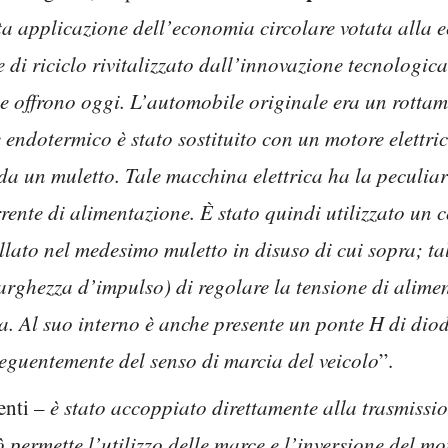
ta applicazione dell’economia circolare votata alla ec
e di riciclo rivitalizzato dall’innovazione tecnologica
one offrono oggi. L’automobile originale era un rott
 endotermico è stato sostituito con un motore elettri
 da un muletto. Tale macchina elettrica ha la peculiar
ente di alimentazione. È stato quindi utilizzato un co
lato nel medesimo muletto in disuso di cui sopra; t
ghezza d’impulso) di regolare la tensione di aliment
a. Al suo interno è anche presente un ponte H di diod
seguentemente del senso di marcia del veicolo
”.
enti –
è stato accoppiato direttamente alla trasmissi
permette l’utilizzo delle marce e l’inversione del m