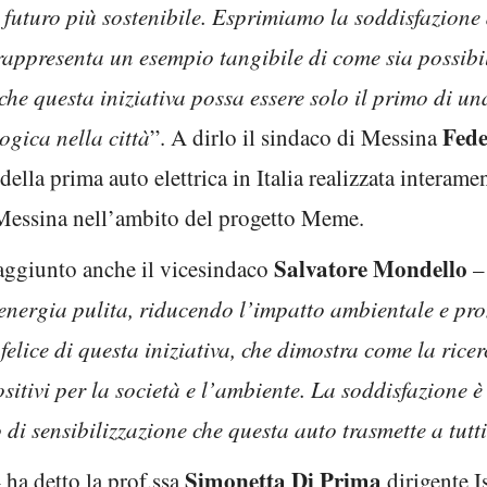
 futuro più sostenibile. Esprimiamo la soddisfazione 
appresenta un esempio tangibile di come sia possibil
e questa iniziativa possa essere solo il primo di una 
Fede
gica nella città
”. A dirlo il sindaco di Messina
ella prima auto elettrica in Italia realizzata interame
 Messina nell’ambito del progetto Meme.
Salvatore Mondello
aggiunto anche il vicesindaco
i energia pulita, riducendo l’impatto ambientale e pr
elice di questa iniziativa, che dimostra come la rice
ositivi per la società e l’ambiente. La soddisfazione è t
di sensibilizzazione che questa auto trasmette a tutti 
Simonetta Di Prima
 ha detto la prof.ssa
dirigente I