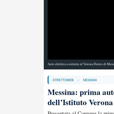
Auto elettrica costruita al Verona-Trento di Mes
»
STRETTOWEB
MESSINA
Messina: prima auto
dell’Istituto Vero
Presentata al Comune la prima 