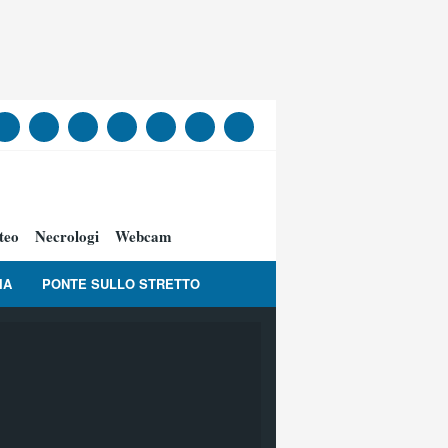
teo
Necrologi
Webcam
IA
PONTE SULLO STRETTO