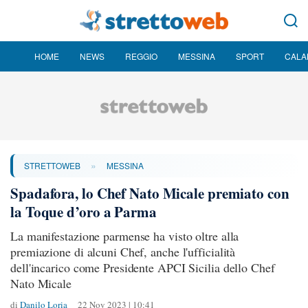
HOME
NEWS
REGGIO
MESSINA
SPORT
CALA
»
STRETTOWEB
MESSINA
Spadafora, lo Chef Nato Micale premiato con
la Toque d’oro a Parma
La manifestazione parmense ha visto oltre alla
premiazione di alcuni Chef, anche l'ufficialità
dell'incarico come Presidente APCI Sicilia dello Chef
Nato Micale
di
Danilo Loria
22 Nov 2023 | 10:41