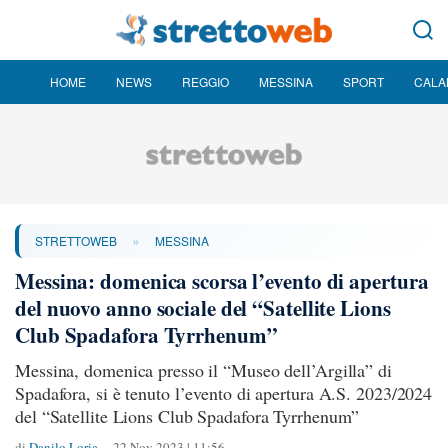
HOME
NEWS
REGGIO
MESSINA
SPORT
CALA
»
STRETTOWEB
MESSINA
Messina: domenica scorsa l’evento di apertura
del nuovo anno sociale del “Satellite Lions
Club Spadafora Tyrrhenum”
Messina, domenica presso il “Museo dell’Argilla” di
Spadafora, si è tenuto l’evento di apertura A.S. 2023/2024
del “Satellite Lions Club Spadafora Tyrrhenum”
di
Danilo Loria
22 Nov 2023 | 11:56