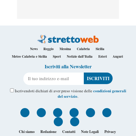
News
Reggio
Messina
Calabria
Sicilia
Meteo Calabria e Sicilia
Sport
Notizie dall’Italia
Esteri
Auguri
Iscriviti alla Newsletter
Il tuo indirizzo e-mail
condizioni generali
Iscrivendoti dichiari di aver preso visione delle
del servizio
.
Chi siamo
Redazione
Contatti
Note Legali
Privacy