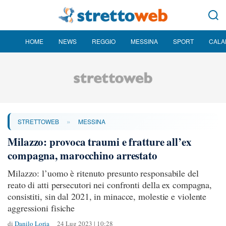
HOME
NEWS
REGGIO
MESSINA
SPORT
CALA
»
STRETTOWEB
MESSINA
Milazzo: provoca traumi e fratture all’ex
compagna, marocchino arrestato
Milazzo: l’uomo è ritenuto presunto responsabile del
reato di atti persecutori nei confronti della ex compagna,
consistiti, sin dal 2021, in minacce, molestie e violente
aggressioni fisiche
di
Danilo Loria
24 Lug 2023 | 10:28