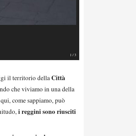
1
/
3
Città
 il territorio della
ando che viviamo in una della
 E qui, come sappiamo, può
i reggini sono riusciti
gnitudo,