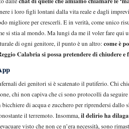
chat di quelle che amiamo chiamare le ‘
ito dalle
nere i loro figli lontani dalla vita reale e dagli imprev
do migliore per crescerli. E in verità, come unico risu
e si stia al mondo. Ma lungi da me il voler fare qui un
come è pos
naturale di ogni genitore, il punto è un altro:
Reggio Calabria si possa pretendere di chiudere e 
sApp
fernali dei genitori si è scatenato il putiferio. Chi c
one, chi non capiva che ci sono protocolli da seguire 
n bicchiere di acqua e zucchero per riprendersi dallo 
il delirio ha dilag
 nonostante il terremoto. Insomma,
evacuare visto che non ce n’era necessità, sono rimaste