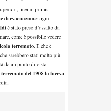
periori, licei in primis,
e di evacuazione
: ogni
ldi
è stato preso d’assalto da
onare, come è possibile vedere
ricolo terremoto
. Il che è
 che sarebbero stati molto più
ttà da un punto di vista
t terremoto del 1908 la faceva
rdia.