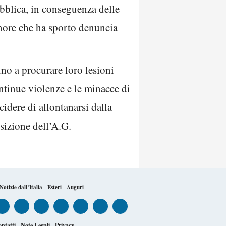
ubblica, in conseguenza delle
minore che ha sporto denuncia
fino a procurare loro lesioni
ontinue violenze e le minacce di
idere di allontanarsi dalla
osizione dell’A.G.
Notizie dall’Italia
Esteri
Auguri
ntatti
Note Legali
Privacy