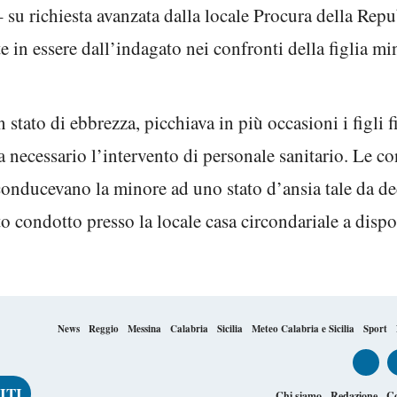
 su richiesta avanzata dalla locale Procura della Rep
te in essere dall’indagato nei confronti della figlia 
 stato di ebbrezza, picchiava in più occasioni i figli 
va necessario l’intervento di personale sanitario. Le c
onducevano la minore ad uno stato d’ansia tale da dec
ato condotto presso la locale casa circondariale a disp
News
Reggio
Messina
Calabria
Sicilia
Meteo Calabria e Sicilia
Sport
Chi siamo
Redazione
Co