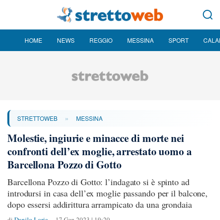
HOME
NEWS
REGGIO
MESSINA
SPORT
CALA
»
STRETTOWEB
MESSINA
Molestie, ingiurie e minacce di morte nei
confronti dell’ex moglie, arrestato uomo a
Barcellona Pozzo di Gotto
Barcellona Pozzo di Gotto: l’indagato si è spinto ad
introdursi in casa dell’ex moglie passando per il balcone,
dopo essersi addirittura arrampicato da una grondaia
di
Danilo Loria
17 Gen 2023 | 19:20