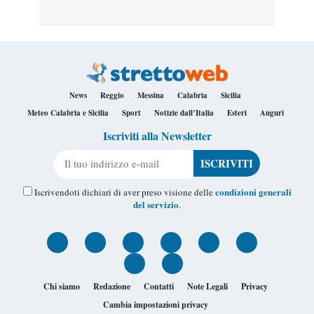
News
Reggio
Messina
Calabria
Sicilia
Meteo Calabria e Sicilia
Sport
Notizie dall’Italia
Esteri
Auguri
Iscriviti alla Newsletter
Il tuo indirizzo e-mail
condizioni generali
Iscrivendoti dichiari di aver preso visione delle
del servizio
.
Chi siamo
Redazione
Contatti
Note Legali
Privacy
Cambia impostazioni privacy