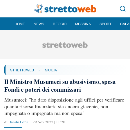
HOME
NEWS
REGGIO
MESSINA
SPORT
CALA
»
STRETTOWEB
SICILIA
Il Ministro Musumeci su abusivismo, spesa
Fondi e poteri dei commissari
Musumeci: "ho dato disposizione agli uffici per verificare
quanta risorsa finanziaria sia ancora giacente, non
impegnata o impegnata ma non spesa"
di
Danilo Loria
29 Nov 2022 | 11:20