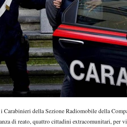
a, i Carabinieri della Sezione Radiomobile della Com
anza di reato, quattro cittadini extracomunitari, per v