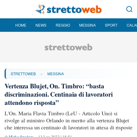
HOME
NEWS
REGGIO
MESSINA
SPORT
CALA
»
STRETTOWEB
MESSINA
Vertenza Blujet, On. Timbro: “basta
discriminazioni. Centinaia di lavoratori
attendono risposta”
L'On. Maria Flavia Timbro (LeU - Articolo Uno) si
rivolge al ministro Orlando in merito alla vertenza Blujet
che interessa un centinaio di lavoratori in attesa di risposte
di
Mirko Spadaro
13 Lug 2022 | 18:51