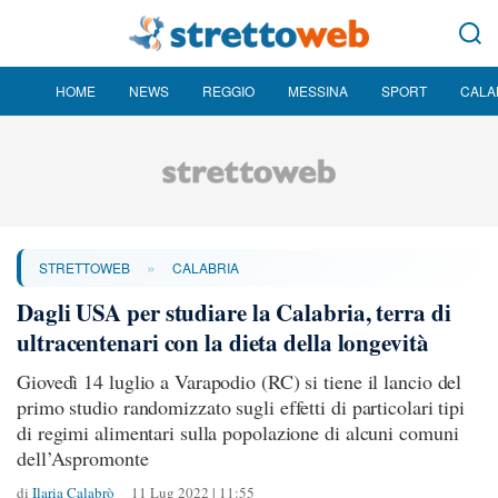
HOME
NEWS
REGGIO
MESSINA
SPORT
CALA
»
STRETTOWEB
CALABRIA
Dagli USA per studiare la Calabria, terra di
ultracentenari con la dieta della longevità
Giovedì 14 luglio a Varapodio (RC) si tiene il lancio del
primo studio randomizzato sugli effetti di particolari tipi
di regimi alimentari sulla popolazione di alcuni comuni
dell’Aspromonte
di
Ilaria Calabrò
11 Lug 2022 | 11:55