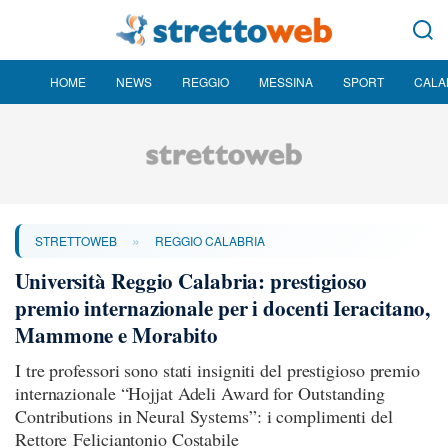
HOME
NEWS
REGGIO
MESSINA
SPORT
CALA
»
STRETTOWEB
REGGIO CALABRIA
Università Reggio Calabria: prestigioso
premio internazionale per i docenti Ieracitano,
Mammone e Morabito
I tre professori sono stati insigniti del prestigioso premio
internazionale “Hojjat Adeli Award for Outstanding
Contributions in Neural Systems”: i complimenti del
Rettore Feliciantonio Costabile