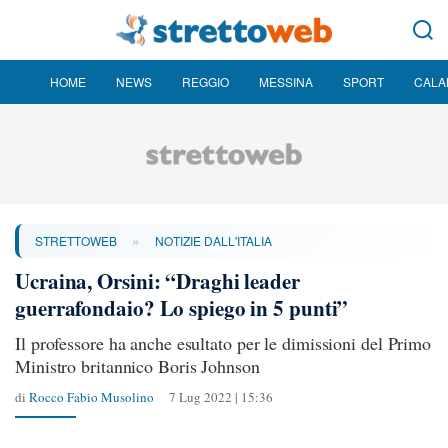
HOME
NEWS
REGGIO
MESSINA
SPORT
CALA
»
STRETTOWEB
NOTIZIE DALL'ITALIA
Ucraina, Orsini: “Draghi leader
guerrafondaio? Lo spiego in 5 punti”
Il professore ha anche esultato per le dimissioni del Primo
Ministro britannico Boris Johnson
di
Rocco Fabio Musolino
7 Lug 2022 | 15:36