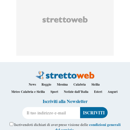
News
Reggio
Messina
Calabria
Sicilia
Meteo Calabria e Sicilia
Sport
Notizie dall’Italia
Esteri
Auguri
Iscriviti alla Newsletter
Il tuo indirizzo e-mail
condizioni generali
Iscrivendoti dichiari di aver preso visione delle
del servizio
.