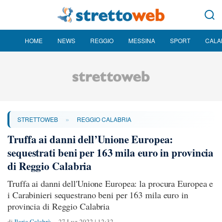
HOME
NEWS
REGGIO
MESSINA
SPORT
CALA
»
STRETTOWEB
REGGIO CALABRIA
Truffa ai danni dell’Unione Europea:
sequestrati beni per 163 mila euro in provincia
di Reggio Calabria
Truffa ai danni dell'Unione Europea: la procura Europea e
i Carabinieri sequestrano beni per 163 mila euro in
provincia di Reggio Calabria
di
Ilaria Calabrò
27 Lug 2022 | 12:32