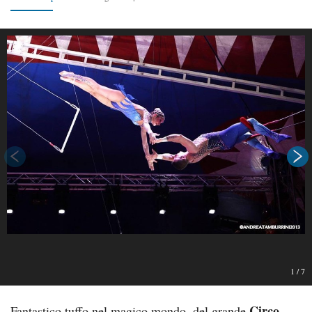
1
/
7
Circo
Fantastico tuffo nel magico mondo, del grande