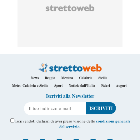
News
Reggio
Messina
Calabria
Sicilia
Meteo Calabria e Sicilia
Sport
Notizie dall’Italia
Esteri
Auguri
Iscriviti alla Newsletter
Il tuo indirizzo e-mail
condizioni generali
Iscrivendoti dichiari di aver preso visione delle
del servizio
.