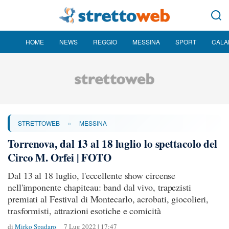
HOME
NEWS
REGGIO
MESSINA
SPORT
CALA
»
STRETTOWEB
MESSINA
Torrenova, dal 13 al 18 luglio lo spettacolo del
Circo M. Orfei | FOTO
Dal 13 al 18 luglio, l'eccellente show circense
nell'imponente chapiteau: band dal vivo, trapezisti
premiati al Festival di Montecarlo, acrobati, giocolieri,
trasformisti, attrazioni esotiche e comicità
di
Mirko Spadaro
7 Lug 2022 | 17:47