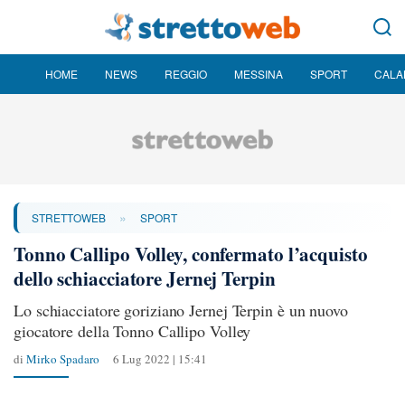
HOME
NEWS
REGGIO
MESSINA
SPORT
CALA
»
STRETTOWEB
SPORT
Tonno Callipo Volley, confermato l’acquisto
dello schiacciatore Jernej Terpin
Lo schiacciatore goriziano Jernej Terpin è un nuovo
giocatore della Tonno Callipo Volley
di
Mirko Spadaro
6 Lug 2022 | 15:41