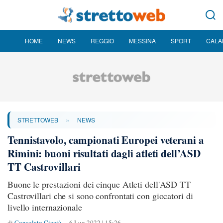
HOME
NEWS
REGGIO
MESSINA
SPORT
CALA
»
STRETTOWEB
NEWS
Tennistavolo, campionati Europei veterani a
Rimini: buoni risultati dagli atleti dell’ASD
TT Castrovillari
Buone le prestazioni dei cinque Atleti dell'ASD TT
Castrovillari che si sono confrontati con giocatori di
livello internazionale
di
Consolato Cicciù
6 Lug 2022 | 15:26