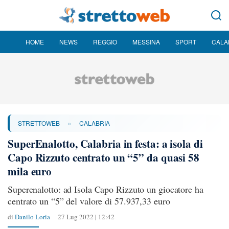
HOME
NEWS
REGGIO
MESSINA
SPORT
CALA
»
STRETTOWEB
CALABRIA
SuperEnalotto, Calabria in festa: a isola di
Capo Rizzuto centrato un “5” da quasi 58
mila euro
Superenalotto: ad Isola Capo Rizzuto un giocatore ha
centrato un “5” del valore di 57.937,33 euro
di
Danilo Loria
27 Lug 2022 | 12:42