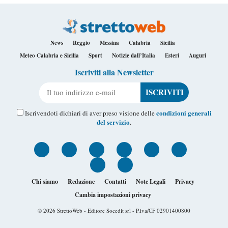
News
Reggio
Messina
Calabria
Sicilia
Meteo Calabria e Sicilia
Sport
Notizie dall’Italia
Esteri
Auguri
Iscriviti alla Newsletter
Il tuo indirizzo e-mail
condizioni generali
Iscrivendoti dichiari di aver preso visione delle
del servizio
.
Chi siamo
Redazione
Contatti
Note Legali
Privacy
Cambia impostazioni privacy
© 2026
StrettoWeb
- Editore Socedit srl - P.iva/CF 02901400800