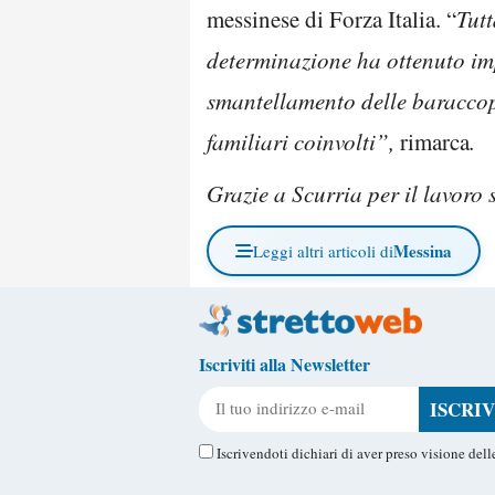
messinese di Forza Italia. “
Tutt
determinazione ha ottenuto imp
smantellamento delle baraccopo
familiari coinvolti”,
rimarca
.
Grazie a Scurria per il lavoro s
Messina
Leggi altri articoli di
Iscriviti alla Newsletter
Il tuo indirizzo e-mail
Iscrivendoti dichiari di aver preso visione del