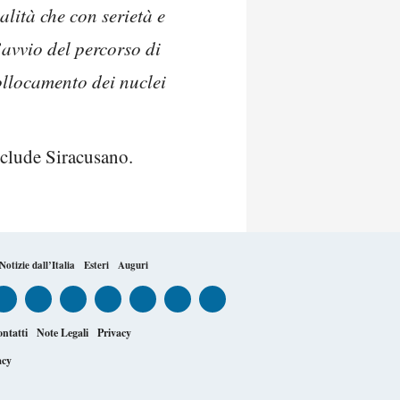
alità che con serietà e
’avvio del percorso di
collocamento dei nuclei
clude Siracusano.
Notizie dall’Italia
Esteri
Auguri
ntatti
Note Legali
Privacy
acy