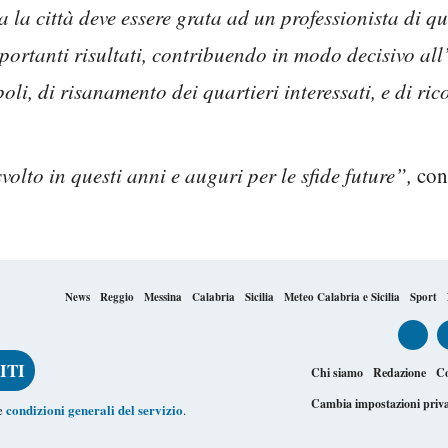
a la città deve essere grata ad un professionista di qu
ortanti risultati, contribuendo in modo decisivo all
li, di risanamento dei quartieri interessati, e di ri
volto in questi anni e auguri per le sfide future”,
con
News
Reggio
Messina
Calabria
Sicilia
Meteo Calabria e Sicilia
Sport
Chi siamo
Redazione
Co
Cambia impostazioni priv
condizioni generali del servizio
le
.