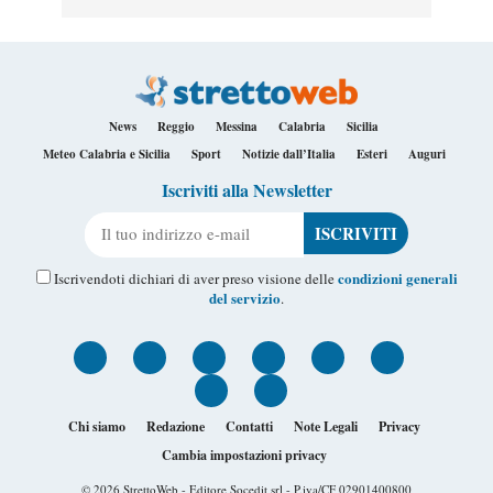
News
Reggio
Messina
Calabria
Sicilia
Meteo Calabria e Sicilia
Sport
Notizie dall’Italia
Esteri
Auguri
Iscriviti alla Newsletter
Il tuo indirizzo e-mail
condizioni generali
Iscrivendoti dichiari di aver preso visione delle
del servizio
.
Chi siamo
Redazione
Contatti
Note Legali
Privacy
Cambia impostazioni privacy
© 2026
StrettoWeb
- Editore Socedit srl - P.iva/CF 02901400800