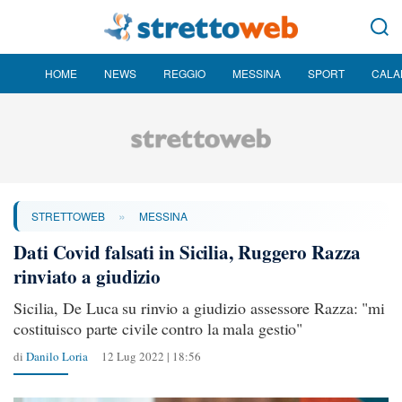
HOME
NEWS
REGGIO
MESSINA
SPORT
CALA
»
STRETTOWEB
MESSINA
Dati Covid falsati in Sicilia, Ruggero Razza
rinviato a giudizio
Sicilia, De Luca su rinvio a giudizio assessore Razza: "mi
costituisco parte civile contro la mala gestio"
di
Danilo Loria
12 Lug 2022 | 18:56