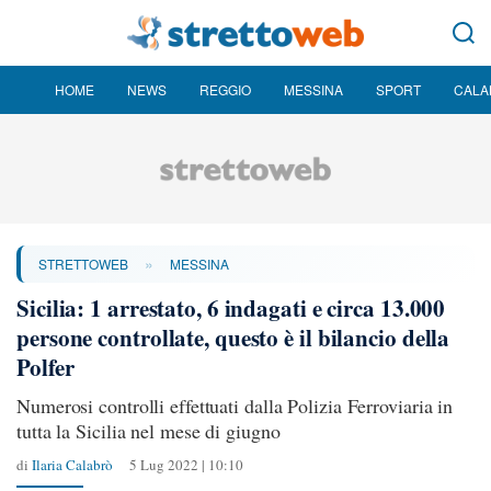
HOME
NEWS
REGGIO
MESSINA
SPORT
CALA
»
STRETTOWEB
MESSINA
Sicilia: 1 arrestato, 6 indagati e circa 13.000
persone controllate, questo è il bilancio della
Polfer
Numerosi controlli effettuati dalla Polizia Ferroviaria in
tutta la Sicilia nel mese di giugno
di
Ilaria Calabrò
5 Lug 2022 | 10:10