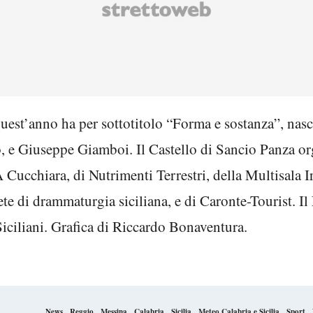
 quest’anno ha per sottotitolo “Forma e sostanza”, na
o, e Giuseppe Giamboi. Il Castello di Sancio Panza org
A Cucchiara, di Nutrimenti Terrestri, della Multisala 
ete di drammaturgia siciliana, e di Caronte-Tourist. Il
 Siciliani. Grafica di Riccardo Bonaventura.
News
Reggio
Messina
Calabria
Sicilia
Meteo Calabria e Sicilia
Sport