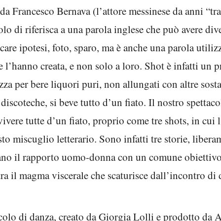
o da Francesco Bernava (l’attore messinese da anni “tr
olo di riferisca a una parola inglese che può avere di
icare ipotesi, foto, sparo, ma è anche una parola util
e l’hanno creata, e non solo a loro. Shot è infatti un p
zza per bere liquori puri, non allungati con altre sosta
 discoteche, si beve tutto d’un fiato. Il nostro spettac
ivere tutte d’un fiato, proprio come tre shots, in cui 
to miscuglio letterario. Sono infatti tre storie, libera
no il rapporto uomo-donna con un comune obiettivo, 
tra il magma viscerale che scaturisce dall’incontro di
colo di danza, creato da Giorgia Lolli e prodotto da