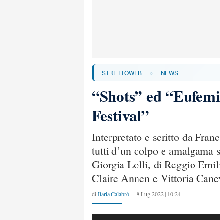
»
STRETTOWEB
NEWS
“Shots” ed “Eufemia
Festival”
Interpretato e scritto da Fran
tutti d’un colpo e amalgama s
Giorgia Lolli, di Reggio Emil
Claire Annen e Vittoria Cane
di
Ilaria Calabrò
9 Lug 2022 | 10:24