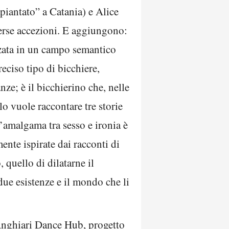
apiantato” a Catania) e Alice
verse accezioni. E aggiungono:
izzata in un campo semantico
reciso tipo di bicchiere,
nze; è il bicchierino che, nelle
olo vuole raccontare tre storie
l’amalgama tra sesso e ironia è
mente ispirate dai racconti di
quello di dilatarne il
 due esistenze e il mondo che li
 Anghiari Dance Hub, progetto