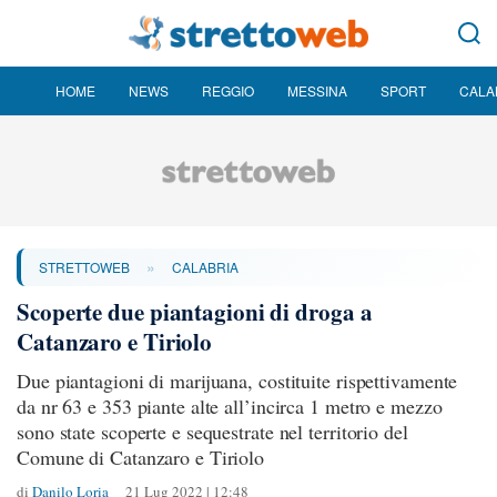
HOME
NEWS
REGGIO
MESSINA
SPORT
CALA
»
STRETTOWEB
CALABRIA
Scoperte due piantagioni di droga a
Catanzaro e Tiriolo
Due piantagioni di marijuana, costituite rispettivamente
da nr 63 e 353 piante alte all’incirca 1 metro e mezzo
sono state scoperte e sequestrate nel territorio del
Comune di Catanzaro e Tiriolo
di
Danilo Loria
21 Lug 2022 | 12:48