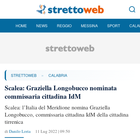
HOME
NEWS
REGGIO
MESSINA
SPORT
CALA
»
STRETTOWEB
CALABRIA
Scalea: Graziella Longobucco nominata
commissaria cittadina IdM
Scalea: l’Italia del Meridione nomina Graziella
Longobucco, commissaria cittadina IdM della cittadina
tirrenica
di
Danilo Loria
11 Lug 2022 | 09:50