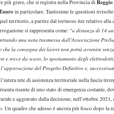
Reggio 
 più grave, che si registra nella Provincia di
 Tauro
in particolare. Tantissime le questioni irrisol
 quel territorio, a partire dal tortuoso iter relativo al
errogazione si rappresenta come: “
a distanza di 14 ann
ontrando una nota trasmessa dall’Associazione ProSal
che la consegna dei lavori non potrà avvenire senza 
rre e rocce da scavo, lo spostamento degli elettrodotti
 l’approvazione del Progetto Definitivo e, successiva
intera rete di assistenza territoriale nella fascia tirr
risenta risente di uno stato di emergenza costante, do
tturale e aggravato dalla decisione, nell’ottobre 2021,
. Un quadro che adesso è ancora più fosco dopo la re