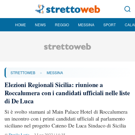
HOME
NEWS
REGGIO
MESSINA
SPORT
CALA
»
STRETTOWEB
MESSINA
Elezioni Regionali Sicilia: riunione a
Roccalumera con i candidati ufficiali nelle liste
di De Luca
Si è svolto stamani al Main Palace Hotel di Roccalumera
un incontro con i primi candidati ufficiali al parlamento
siciliano nel progetto Cateno De Luca Sindaco di Sicilia
di
Danilo Loria
3 Lug 2022 | 14:35