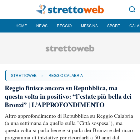
HOME
NEWS
REGGIO
MESSINA
SPORT
CALA
»
STRETTOWEB
REGGIO CALABRIA
Reggio finisce ancora su Repubblica, ma
questa volta in positivo: “l’estate più bella dei
Bronzi” | L’APPROFONDIMENTO
Altro approfondimento di Repubblica su Reggio Calabria
(a una settimana da quello sulla "Città sospesa"), ma
questa volta si parla bene e si parla dei Bronzi e del ricco
programma di iniziative per ricordarli a 50 anni dal