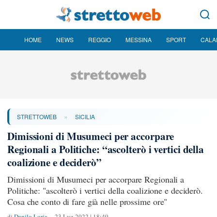
HOME
NEWS
REGGIO
MESSINA
SPORT
CALA
»
STRETTOWEB
SICILIA
Dimissioni di Musumeci per accorpare
Regionali a Politiche: “ascolterò i vertici della
coalizione e deciderò”
Dimissioni di Musumeci per accorpare Regionali a
Politiche: "ascolterò i vertici della coalizione e deciderò.
Cosa che conto di fare già nelle prossime ore"
di
Danilo Loria
23 Lug 2022 | 18:49