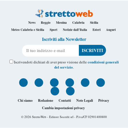
News
Reggio
Messina
Calabria
Sicilia
Meteo Calabria e Sicilia
Sport
Notizie dall’Italia
Esteri
Auguri
Iscriviti alla Newsletter
Il tuo indirizzo e-mail
condizioni generali
Iscrivendoti dichiari di aver preso visione delle
del servizio
.
Chi siamo
Redazione
Contatti
Note Legali
Privacy
Cambia impostazioni privacy
© 2026
StrettoWeb
- Editore Socedit srl - P.iva/CF 02901400800