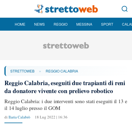
HOME
NEWS
REGGIO
MESSINA
SPORT
CALA
»
STRETTOWEB
REGGIO CALABRIA
Reggio Calabria, eseguiti due trapianti di reni
da donatore vivente con prelievo robotico
Reggio Calabria: i due interventi sono stati eseguiti il 13 e
il 14 luglio presso il GOM
di
Ilaria Calabrò
18 Lug 2022 | 16:36