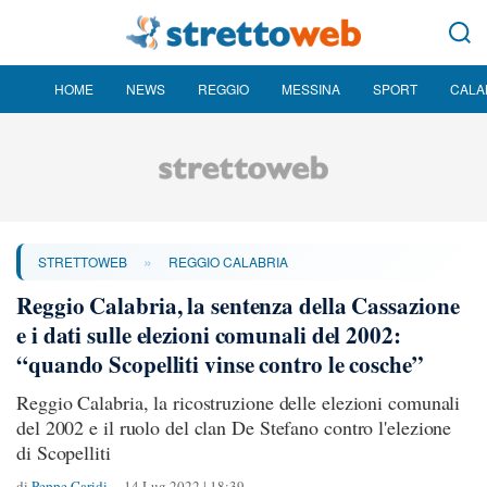
HOME
NEWS
REGGIO
MESSINA
SPORT
CALA
»
STRETTOWEB
REGGIO CALABRIA
Reggio Calabria, la sentenza della Cassazione
e i dati sulle elezioni comunali del 2002:
“quando Scopelliti vinse contro le cosche”
Reggio Calabria, la ricostruzione delle elezioni comunali
del 2002 e il ruolo del clan De Stefano contro l'elezione
di Scopelliti
di
Peppe Caridi
14 Lug 2022 | 18:39