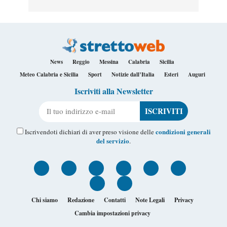
News
Reggio
Messina
Calabria
Sicilia
Meteo Calabria e Sicilia
Sport
Notizie dall’Italia
Esteri
Auguri
Iscriviti alla Newsletter
Il tuo indirizzo e-mail
condizioni generali
Iscrivendoti dichiari di aver preso visione delle
del servizio
.
Chi siamo
Redazione
Contatti
Note Legali
Privacy
Cambia impostazioni privacy