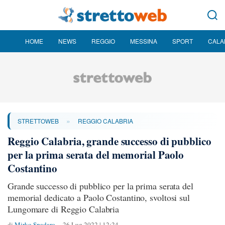
HOME
NEWS
REGGIO
MESSINA
SPORT
CALA
»
STRETTOWEB
REGGIO CALABRIA
Reggio Calabria, grande successo di pubblico
per la prima serata del memorial Paolo
Costantino
Grande successo di pubblico per la prima serata del
memorial dedicato a Paolo Costantino, svoltosi sul
Lungomare di Reggio Calabria
di
Mirko Spadaro
26 Lug 2022 | 12:24