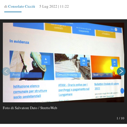
di
Consolato Cicciù
5 Lug 2022 | 11:22
Foto di Salvatore Dato / StrettoWeb
1
/
10